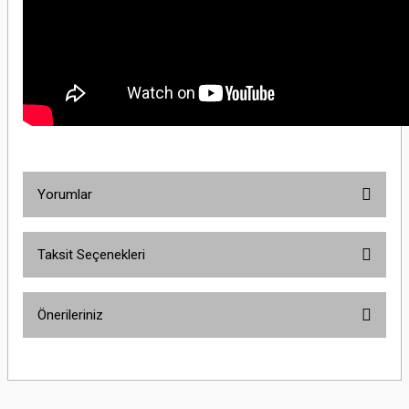
Yorumlar
Taksit Seçenekleri
Bu ürüne ilk yorumu siz yapın!
Önerileriniz
Yorum Yaz
Bu ürünün fiyat bilgisi, resim, ürün açıklamalarında ve diğer konularda
yetersiz gördüğünüz noktaları öneri formunu kullanarak tarafımıza
iletebilirsiniz.