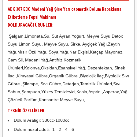
ADK 387 ECO Madeni Yağ Şişe Yarı otomatik Dolum Kapaklama
Etiketleme Tepsi Makinası
DOLDURACAĞI ÜRÜNLER:
Şalgam,Limonata,Su, Süt Ayran,Yoğurt, Meyve Suyu,Detox
Suyu,Limon Suyu, Meyve Suyu, Sirke, Ayçiçek Yağı,Zeytin
Yağı,Mısır Özü Yağı, Soya Yağı,Nar Ekşisi,Ketçap Mayonez,
Cam Sil, Madeni Yağ,Antifriz,Kozmetik
Ürünleri,Kolonya,Oksidan,Esansiyel Yağ, Dezenfektan, Sinek
İlacı,Kimyasal Gübre,Organik Gübre ,Biyolojik İlaç,Biyolojik Sıvı
Gübre ,Şilempe, Sıvı Gübre,Deterjan,Temizlik Ürünleri,Sıvı
Sabun,Şampuan,Yüzey Temizleyici,Kosla,Asprin ,Asperox,Yağ
Çözücü,Parfüm,Konsantre Meyve Suyu,…
TEKNİK ÖZELLİKLER
Dolum Aralığı: 330cc-1000cc.
Dolum nozul adeti: 1 - 2 - 4 - 6