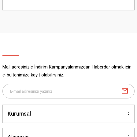
Bu ürünün fiyat bilgisi, resim, ürün açıklamalarında ve diğer konularda
yetersiz gördüğünüz noktaları öneri formunu kullanarak tarafımıza
iletebilirsiniz.
Görüş ve önerileriniz için teşekkür ederiz.
Ürün resmi kalitesiz, bozuk veya görüntülenemiyor.
Ürün açıklamasında eksik bilgiler bulunuyor.
Ürün bilgilerinde hatalar bulunuyor.
Ürün fiyatı diğer sitelerden daha pahalı.
Mail adresinizle İndirim Kampanyalarımızdan Haberdar olmak için
Bu ürüne benzer farklı alternatifler olmalı.
e-bültenimize kayıt olabilirsiniz.
Gönder
Kurumsal
Alışveriş