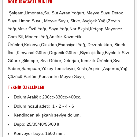
DOLDURACAĞI ÜRÜNLER:
Şalgam,Limonata,Su, Süt Ayran,Yoğurt, Meyve Suyu,Detox
Suyu,Limon Suyu, Meyve Suyu, Sirke, Ayçiçek Yağı,Zeytin
Yağı,Mısır Özü Yağı, Soya Yağı,Nar Ekşisi,Ketçap Mayonez,
Cam Sil, Madeni Yağ,Antifriz,Kozmetik
Ürünleri,Kolonya,Oksidan,Esansiyel Yağ, Dezenfektan, Sinek
İlacı,Kimyasal Gübre,Organik Gübre ,Biyolojik İlaç,Biyolojik Sıvı
Gübre ,Şilempe, Sıvı Gübre,Deterjan,Temizlik Ürünleri,Sıvı
Sabun,Şampuan,Yüzey Temizleyici,Kosla,Asprin ,Asperox,Yağ
Çözücü,Parfüm,Konsantre Meyve Suyu,…
TEKNİK ÖZELLİKLER
Dolum Aralığı: 200cc-330cc-400cc.
Dolum nozul adeti: 1 - 2 - 4 - 6
Kendinden akışkanlı seviye dolum.
Depo: 25/35/40/55/60 lt.
Konveyör boyu: 1500 mm.