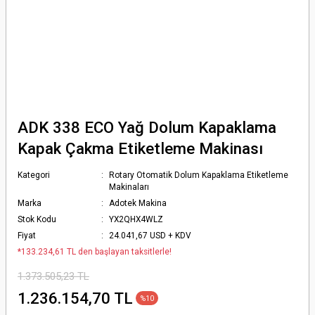
ADK 338 ECO Yağ Dolum Kapaklama
Kapak Çakma Etiketleme Makinası
Kategori
Rotary Otomatik Dolum Kapaklama Etiketleme
Makinaları
Marka
Adotek Makina
Stok Kodu
YX2QHX4WLZ
Fiyat
24.041,67 USD + KDV
*133.234,61 TL den başlayan taksitlerle!
1.373.505,23 TL
1.236.154,70 TL
%10