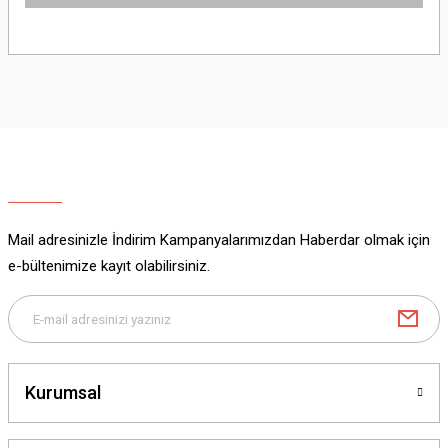
Bu ürünün fiyat bilgisi, resim, ürün açıklamalarında ve diğer konularda
yetersiz gördüğünüz noktaları öneri formunu kullanarak tarafımıza
iletebilirsiniz.
Görüş ve önerileriniz için teşekkür ederiz.
Ürün resmi kalitesiz, bozuk veya görüntülenemiyor.
Ürün açıklamasında eksik bilgiler bulunuyor.
Ürün bilgilerinde hatalar bulunuyor.
Ürün fiyatı diğer sitelerden daha pahalı.
Mail adresinizle İndirim Kampanyalarımızdan Haberdar olmak için
Bu ürüne benzer farklı alternatifler olmalı.
e-bültenimize kayıt olabilirsiniz.
Gönder
Kurumsal