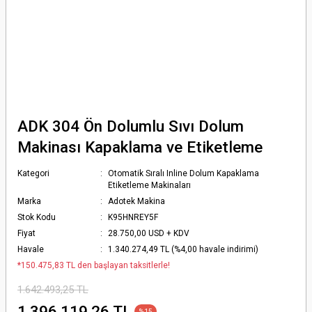
ADK 304 Ön Dolumlu Sıvı Dolum
Makinası Kapaklama ve Etiketleme
Kategori
Otomatik Sıralı Inline Dolum Kapaklama
Etiketleme Makinaları
Marka
Adotek Makina
Stok Kodu
K95HNREY5F
Fiyat
28.750,00 USD + KDV
Havale
1.340.274,49 TL (%4,00 havale indirimi)
*150.475,83 TL den başlayan taksitlerle!
1.642.493,25 TL
1.396.119,26 TL
%15