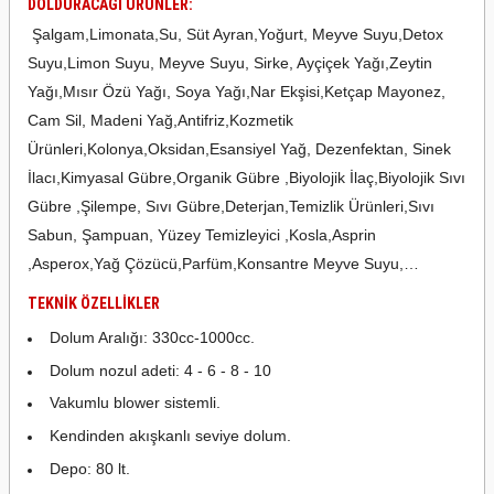
DOLDURACAĞI ÜRÜNLER:
Şalgam,Limonata,Su, Süt Ayran,Yoğurt, Meyve Suyu,Detox
Suyu,Limon Suyu, Meyve Suyu, Sirke, Ayçiçek Yağı,Zeytin
Yağı,Mısır Özü Yağı, Soya Yağı,Nar Ekşisi,Ketçap Mayonez,
Cam Sil, Madeni Yağ,Antifriz,Kozmetik
Ürünleri,Kolonya,Oksidan,Esansiyel Yağ, Dezenfektan, Sinek
İlacı,Kimyasal Gübre,Organik Gübre ,Biyolojik İlaç,Biyolojik Sıvı
Gübre ,Şilempe, Sıvı Gübre,Deterjan,Temizlik Ürünleri,Sıvı
Sabun, Şampuan, Yüzey Temizleyici ,Kosla,Asprin
,Asperox,Yağ Çözücü,Parfüm,Konsantre Meyve Suyu,…
TEKNİK ÖZELLİKLER
Dolum Aralığı: 330cc-1000cc.
Dolum nozul adeti: 4 - 6 - 8 - 10
Vakumlu blower sistemli.
Kendinden akışkanlı seviye dolum.
Depo: 80 lt.