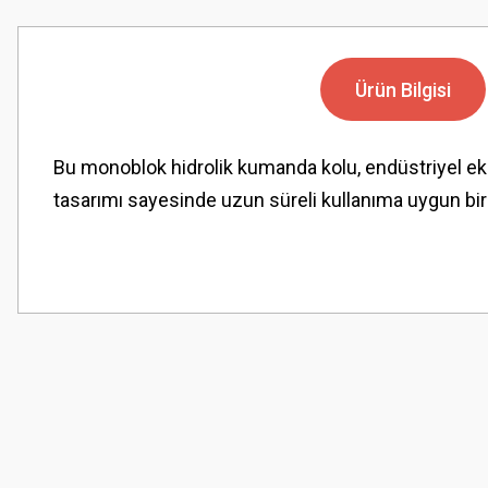
Ürün Bilgisi
Bu monoblok hidrolik kumanda kolu, endüstriyel eki
tasarımı sayesinde uzun süreli kullanıma uygun bir 
Bu ürünün fiyat bilgisi, resim, ürün açıklamalarında ve diğer konularda
Görüş ve önerileriniz için teşekkür ederiz.
Ürün resmi kalitesiz, bozuk veya görüntülenemiyor.
Ürün açıklamasında eksik bilgiler bulunuyor.
Ürün bilgilerinde hatalar bulunuyor.
Ürün fiyatı diğer sitelerden daha pahalı.
Bu ürüne benzer farklı alternatifler olmalı.