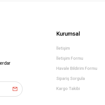
Gönder
Kurumsal
İletişim
İletişim Formu
erdar
Havale Bildirim Formu
Sipariş Sorgula
Kargo Takibi