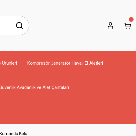
e Ürünleri
Kompresör Jeneratör Havalı El Aletleri
Güvenlik Avadanlık ve Alet Çantaları
k Kumanda Kolu