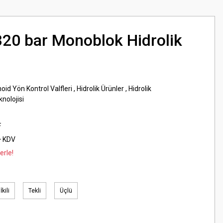
 320 bar Monoblok Hidrolik
noid Yön Kontrol Valfleri
,
Hidrolik Ürünler
,
Hidrolik
nolojisi
F
+ KDV
erle!
İkili
Tekli
Üçlü