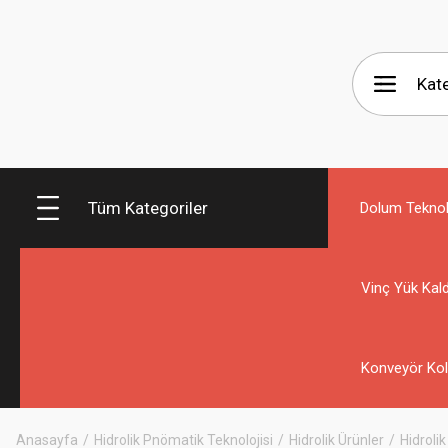
Tüm Kategoriler
Dolum Teknolo
Vinç Yük Kald
Konveyör Kol
Anasayfa
Hidrolik Pnömatik Teknolojisi
Hidrolik Ürünler
Hidrolik