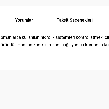
Yorumlar
Taksit Seçenekleri
pmanlarda kullanılan hidrolik sistemleri kontrol etmek iç
üründür. Hassas kontrol imkanı sağlayan bu kumanda kolu, 
 yetersiz gördüğünüz noktaları öneri formunu kullanarak tarafımıza iletebilirsini
Bu ürüne ilk yorumu siz yapın!
Yorum Yaz