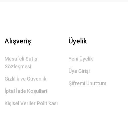
Alışveriş
Üyelik
Mesafeli Satış
Yeni Üyelik
Sözleşmesi
Üye Girişi
Gizlilik ve Güvenlik
Şifremi Unuttum
İptal İade Koşullari
Kişisel Veriler Politikası