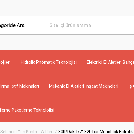
jileri
Hidrolik Pnömatik Teknolojisi
Elektrikli El Aletleri Bahç
ırma İstif Makinaları
Mekanik El Aletleri İnşaat Makineleri
İş 
ileme Paketleme Teknolojisi
 Selonoid Yön Kontrol Valfleri
80lt/Dak 1/2'' 320 bar Monoblok Hidroli