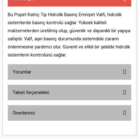
Bu Popet Katriç Tip Hidrolik Basınç Emniyet Valfi, hidrolik
sistemlerde basınç kontrolü sağlar. Yüksek kaliteli
malzemelerden üretilmiş olup, güvenilir ve dayanıklı bir yapıya
sahiptir. Valf, aşırı basınç durumunda sistemdeki zararın
önlenmesine yardımcı olur. Güvenli ve etkili bir şekilde hidrolik
sistemlerin kontrolünü sağlar.
Yorumlar
Taksit Seçenekleri
Bu ürüne ilk yorumu siz yapın!
Önerileriniz
Yorum Yaz
Bu ürünün fiyat bilgisi, resim, ürün açıklamalarında ve diğer konularda
yetersiz gördüğünüz noktaları öneri formunu kullanarak tarafımıza