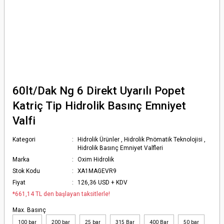
60lt/Dak Ng 6 Direkt Uyarılı Popet
Katriç Tip Hidrolik Basınç Emniyet
Valfi
Kategori
Hidrolik Ürünler
,
Hidrolik Pnömatik Teknolojisi
,
Hidrolik Basınç Emniyet Valfleri
Marka
Oxim Hidrolik
Stok Kodu
XA1MAGEVR9
Fiyat
126,36 USD + KDV
*661,14 TL den başlayan taksitlerle!
Max. Basınç
100 bar
200 bar
25 bar
315 Bar
400 Bar
50 bar