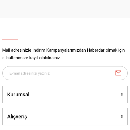
iletebilirsiniz.
Görüş ve önerileriniz için teşekkür ederiz.
Ürün resmi kalitesiz, bozuk veya görüntülenemiyor.
Ürün açıklamasında eksik bilgiler bulunuyor.
Ürün bilgilerinde hatalar bulunuyor.
Ürün fiyatı diğer sitelerden daha pahalı.
Mail adresinizle İndirim Kampanyalarımızdan Haberdar olmak için
Bu ürüne benzer farklı alternatifler olmalı.
e-bültenimize kayıt olabilirsiniz.
Gönder
Kurumsal
Alışveriş