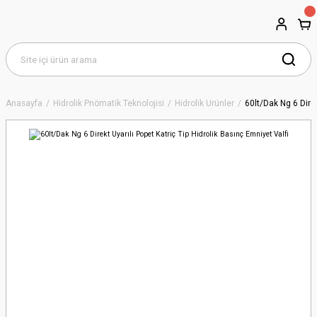
Anasayfa
Hidrolik Pnömatik Teknolojisi
Hidrolik Ürünler
60lt/Dak Ng 6 Direk