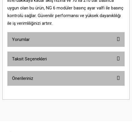
litre/dakikaya kadar akış hızına ve 70 ila 210 bar basınca
uygun olan bu ürün, NG 6 modüler basınç ayar valfi ile basınç
kontrolü sağlar. Güvenilir performansı ve yüksek dayanıklılığı
ile iş verimliliğinizi artırır.
Yorumlar
Taksit Seçenekleri
Bu ürüne ilk yorumu siz yapın!
Önerileriniz
Yorum Yaz
Bu ürünün fiyat bilgisi, resim, ürün açıklamalarında ve diğer konularda
yetersiz gördüğünüz noktaları öneri formunu kullanarak tarafımıza
iletebilirsiniz.
Görüş ve önerileriniz için teşekkür ederiz.
Ürün resmi kalitesiz, bozuk veya görüntülenemiyor.