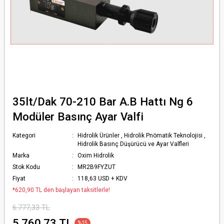
35lt/Dak 70-210 Bar A.B Hattı Ng 6
Modüler Basınç Ayar Valfi
Kategori
Hidrolik Ürünler
,
Hidrolik Pnömatik Teknolojisi
,
Hidrolik Basınç Düşürücü ve Ayar Valfleri
Marka
Oxim Hidrolik
Stok Kodu
MR2B9FYZUT
Fiyat
118,63 USD + KDV
*620,90 TL den başlayan taksitlerle!
6.777,33 TL
5.760,73 TL
%15