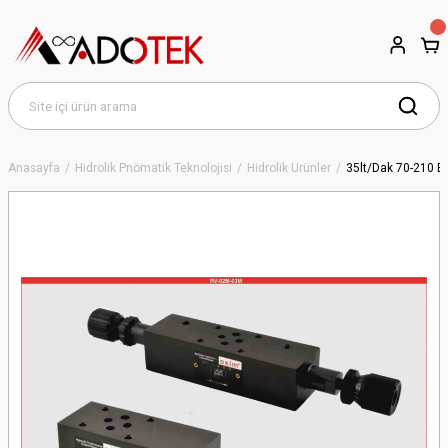
Anasayfa
Hidrolik Pnömatik Teknolojisi
Hidrolik Ürünler
35lt/Dak 70-210 Ba