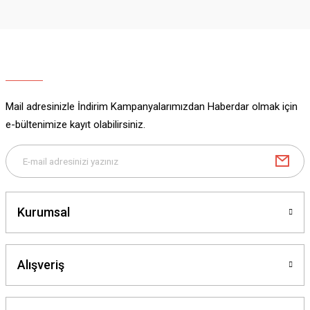
Görüş ve önerileriniz için teşekkür ederiz.
Ürün resmi kalitesiz, bozuk veya görüntülenemiyor.
Ürün açıklamasında eksik bilgiler bulunuyor.
Ürün bilgilerinde hatalar bulunuyor.
Ürün fiyatı diğer sitelerden daha pahalı.
Mail adresinizle İndirim Kampanyalarımızdan Haberdar olmak için
Bu ürüne benzer farklı alternatifler olmalı.
e-bültenimize kayıt olabilirsiniz.
Gönder
Kurumsal
Alışveriş