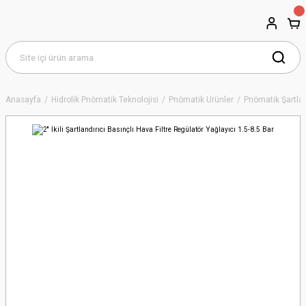
Anasayfa
Hidrolik Pnömatik Teknolojisi
Pnömatik Ürünler
Pnömatik Şartlan