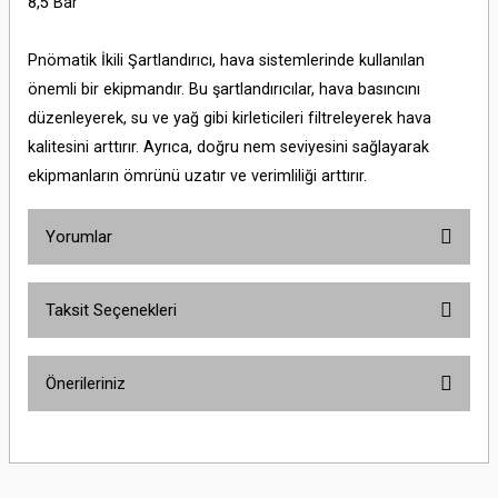
8,5 Bar
Pnömatik İkili Şartlandırıcı, hava sistemlerinde kullanılan
önemli bir ekipmandır. Bu şartlandırıcılar, hava basıncını
düzenleyerek, su ve yağ gibi kirleticileri filtreleyerek hava
kalitesini arttırır. Ayrıca, doğru nem seviyesini sağlayarak
ekipmanların ömrünü uzatır ve verimliliği arttırır.
Yorumlar
Taksit Seçenekleri
Bu ürüne ilk yorumu siz yapın!
Önerileriniz
Yorum Yaz
Bu ürünün fiyat bilgisi, resim, ürün açıklamalarında ve diğer konularda
yetersiz gördüğünüz noktaları öneri formunu kullanarak tarafımıza
iletebilirsiniz.