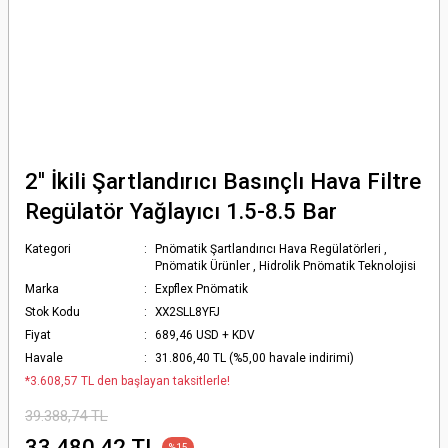
2'' İkili Şartlandırıcı Basınçlı Hava Filtre
Regülatör Yağlayıcı 1.5-8.5 Bar
Kategori
Pnömatik Şartlandırıcı Hava Regülatörleri
,
Pnömatik Ürünler
,
Hidrolik Pnömatik Teknolojisi
Marka
Expflex Pnömatik
Stok Kodu
XX2SLL8YFJ
Fiyat
689,46 USD + KDV
Havale
31.806,40 TL (%5,00 havale indirimi)
*3.608,57 TL den başlayan taksitlerle!
39.388,74 TL
33.480,42 TL
%15