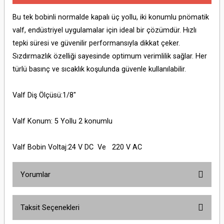
Bu tek bobinli normalde kapalı üç yollu, iki konumlu pnömatik
valf, endüstriyel uygulamalar için ideal bir çözümdür. Hızlı
tepki süresi ve güvenilir performansıyla dikkat çeker.
Sızdırmazlık özelliği sayesinde optimum verimlilik sağlar. Her
türlü basınç ve sıcaklık koşulunda güvenle kullanılabilir.
Valf Diş Ölçüsü:1/8"
Valf Konum: 5 Yollu 2 konumlu
Valf Bobin Voltaj:24 V DC Ve 220 V AC
Yorumlar
Taksit Seçenekleri
Bu ürüne ilk yorumu siz yapın!