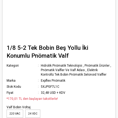
1/8 5-2 Tek Bobin Beş Yollu İki
Konumlu Pnömatik Valf
Kategori
Hidrolik Pnömatik Teknolojisi
,
Pnömatik Ürünler
,
Pnömatik Valfler Ve Valf Adası
,
Elektrik
Kontrollü Tek Bobin Pnömatik Selonoid Valfler
Marka
Expflex Pnömatik
Stok Kodu
5XJPGF7L1C
Fiyat
32,48 USD + KDV
*170,01 TL den başlayan taksitlerle!
Valf Bobin Voltaj
220 VAC
24 VDC