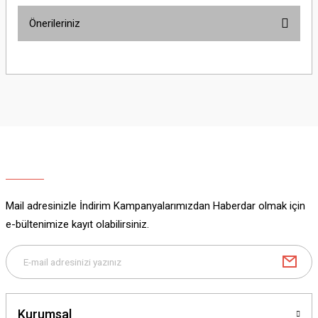
Önerileriniz
Yorum Yaz
Bu ürünün fiyat bilgisi, resim, ürün açıklamalarında ve diğer konularda
yetersiz gördüğünüz noktaları öneri formunu kullanarak tarafımıza
iletebilirsiniz.
Görüş ve önerileriniz için teşekkür ederiz.
Ürün resmi kalitesiz, bozuk veya görüntülenemiyor.
Ürün açıklamasında eksik bilgiler bulunuyor.
Ürün bilgilerinde hatalar bulunuyor.
Ürün fiyatı diğer sitelerden daha pahalı.
Mail adresinizle İndirim Kampanyalarımızdan Haberdar olmak için
Bu ürüne benzer farklı alternatifler olmalı.
e-bültenimize kayıt olabilirsiniz.
Gönder
Kurumsal